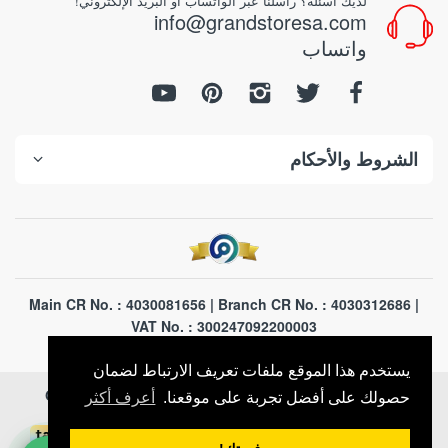
لديك اسئلة؟ راسلنا عبر الواتساب أو البريد الإلكتروني!
info@grandstoresa.com
واتساب
الشروط والأحكام
Main CR No. : 4030081656 | Branch CR No. : 4030312686 |
VAT No. : 300247092200003
يستخدم هذا الموقع ملفات تعريف الارتباط لضمان
GrandStores Saudi Arabia
. All Rights Reserved
© 2026
حصولك على أفضل تجربة على موقعنا.
أعرف أكثر