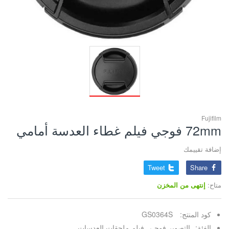
Fujifilm
72mm فوجي فيلم غطاء العدسة أمامي
إضافة تقييمك
Tweet
Share
متاح:
إنتهى من المخزن
كود المنتج:
GS0364S
الفئة:
التصوير,
فوجـي فيلم,
ملحقات العدسات