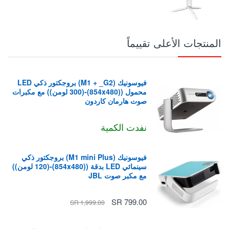
إرجاع / إلغاء الطلب المسبق
المنتجات الأعلى تقييماً
قد تقوم
المحلات الكبرى
بإلغاء الطلبات المسبقة عن طريق إنهاء
الطلب المسبق في أي وقت لأي سبب أو بدون سبب قبل إشعارنا
لك بأن منتجك جاهز للتسليم
.
فيوسونيك (M1 + _G2) بروجكتور ذكي LED
محمول ((854x480)-(300 لومن)) مع مكبرات
صوت هارمان كاردون
(
لا ينطبق الإرجاع / الاستبدال على المنتجات المطلوبة بالطلب
المسبق
)
نفدت الكمية
يمكنك إلغاء طلبك المسبق في غضون 3 أيام من تاريخ الشراء
فيوسونيك (M1 mini Plus) بروجكتور ذكي
فقط
.
سينمائي LED بدقة ((854x480)-(120 لومن))
إذا انخفض السعر بعد قيامك بالطلب المسبق (حتى 7 أيام بعد
مع مكبر صوت JBL
استلام المنتج)، فسنرد لك الفرق. إذا ارتفع السعر، يكون طلبك
آمنًا عند السعر المنخفض. للمطالبة باسترداد الفرق، راسلنا على:
799.00 SR
1,999.00 SR
info@grandstoresa.com