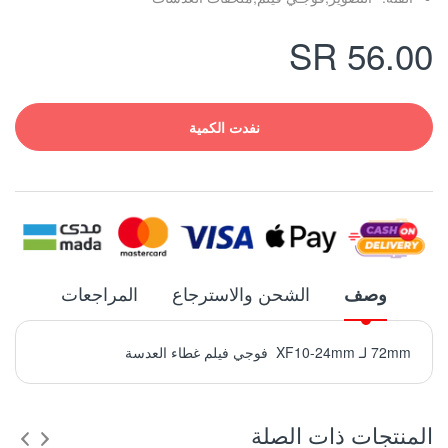
56.00 SR
نفدت الكمية
الشحن والاسترجاع
المراجعات
وصف
72mm لـ XF10-24mm فوجي فيلم غطاء العدسة
المنتجات ذات الصلة